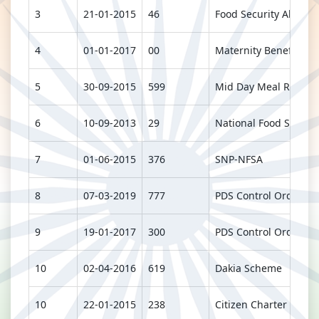
3
21-01-2015
46
Food Security Allowan
4
01-01-2017
00
Maternity Benefit Pla
5
30-09-2015
599
Mid Day Meal Rules 
6
10-09-2013
29
National Food Securit
7
01-06-2015
376
SNP-NFSA
8
07-03-2019
777
PDS Control Order 20
9
19-01-2017
300
PDS Control Order 20
10
02-04-2016
619
Dakia Scheme
10
22-01-2015
238
Citizen Charter