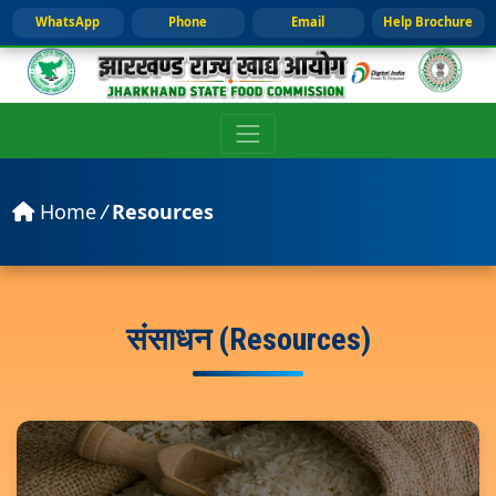
WhatsApp
Phone
Email
Help Brochure
Home
/
Resources
संसाधन (Resources)