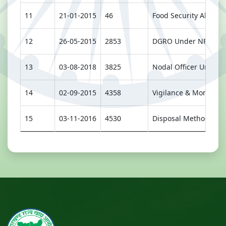
11
21-01-2015
46
Food Security Allowa
12
26-05-2015
2853
DGRO Under NFSA Not
13
03-08-2018
3825
Nodal Officer Under 
14
02-09-2015
4358
Vigilance & Monitori
15
03-11-2016
4530
Disposal Method of G