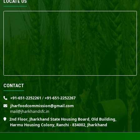
LOCATE US
CONTACT
+91-651-2252261
/
+91-651-2252267
jharfoodcommission@gmail.com
mail@jharkhandsfc.in
2nd Floor, Jharkhand State Housing Board, Old Building,
Harmu Housing Colony, Ranchi - 834002, Jharkhand