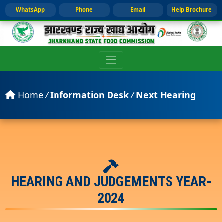
WhatsApp
Phone
Email
Help Brochure
Home
/
Information Desk
/
Next Hearing
HEARING AND JUDGEMENTS YEAR-
2024